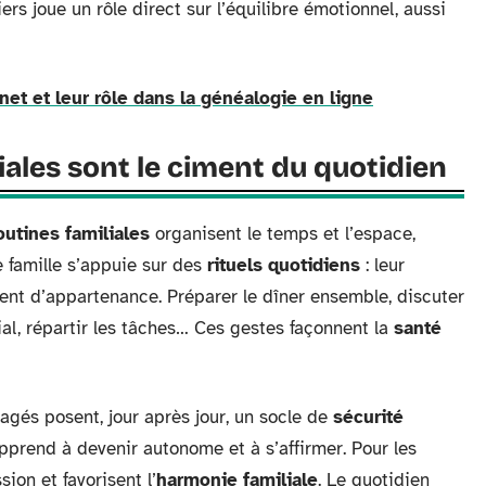
rs joue un rôle direct sur l’équilibre émotionnel, aussi
et et leur rôle dans la généalogie en ligne
iales sont le ciment du quotidien
outines familiales
organisent le temps et l’espace,
 famille s’appuie sur des
rituels quotidiens
: leur
ment d’appartenance. Préparer le dîner ensemble, discuter
lial, répartir les tâches… Ces gestes façonnent la
santé
gés posent, jour après jour, un socle de
sécurité
l apprend à devenir autonome et à s’affirmer. Pour les
ion et favorisent l’
harmonie familiale
. Le quotidien