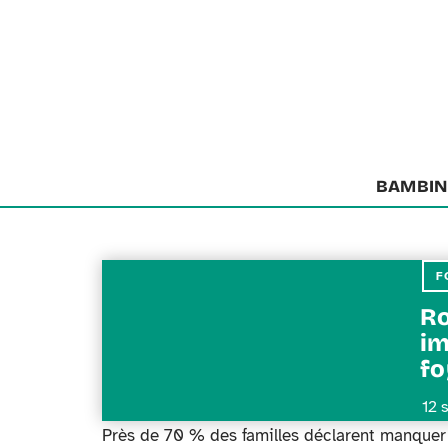
BAMBIN
F
Ro
im
fo
12 
Près de 70 % des familles déclarent manque