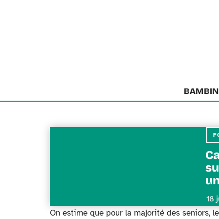
BAMBIN
F
Ca
su
un
18 
On estime que pour la majorité des seniors, 