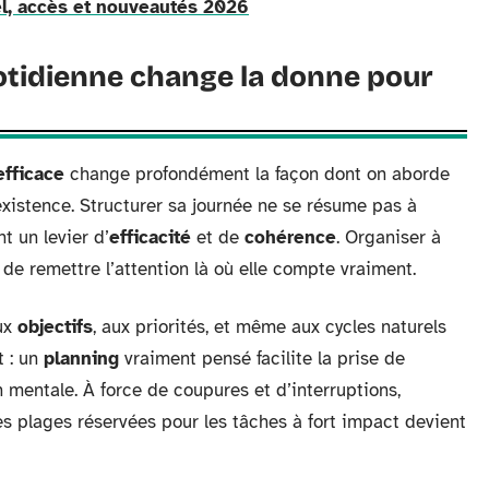
iel, accès et nouveautés 2026
otidienne change la donne pour
efficace
change profondément la façon dont on aborde
 existence. Structurer sa journée ne se résume pas à
t un levier d’
efficacité
et de
cohérence
. Organiser à
e remettre l’attention là où elle compte vraiment.
aux
objectifs
, aux priorités, et même aux cycles naturels
t : un
planning
vraiment pensé facilite la prise de
 mentale. À force de coupures et d’interruptions,
 des plages réservées pour les tâches à fort impact devient