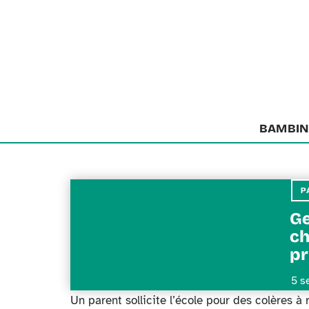
BAMBIN
P
Ge
ch
pr
5 s
Un parent sollicite l’école pour des colères à 